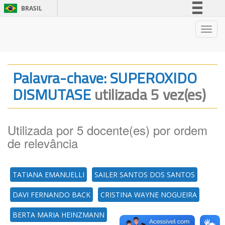
BRASIL
Simplifique!
Nave
Comunica BR
Participe
Acesso à informação
Palavra-chave: SUPEROXIDO
Legislação
DISMUTASE
utilizada 5 vez(es)
Canais
Utilizada por 5 docente(es) por ordem
de relevância
TATIANA EMANUELLI
SAILER SANTOS DOS SANTOS
DAVI FERNANDO BACK
CRISTINA WAYNE NOGUEIRA
BERTA MARIA HEINZMANN