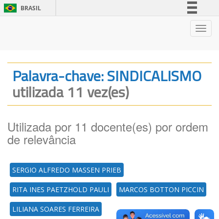
BRASIL
Simplifique!
Nave
Comunica BR
Participe
Acesso à informação
Palavra-chave: SINDICALISMO
Legislação
utilizada 11 vez(es)
Canais
Utilizada por 11 docente(es) por ordem
de relevância
SERGIO ALFREDO MASSEN PRIEB
RITA INES PAETZHOLD PAULI
MARCOS BOTTON PICCIN
LILIANA SOARES FERREIRA