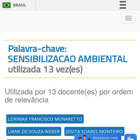
BRASIL
Simplifique!
Nave
Comunica BR
Participe
Acesso à informação
Palavra-chave:
Legislação
SENSIBILIZACAO AMBIENTAL
Canais
utilizada 13 vez(es)
Utilizada por 13 docente(es) por ordem
de relevância
LORIMAR FRANCISCO MUNARETTO
LIANE DE SOUZA WEBER
JOSITA SOARES MONTEIRO