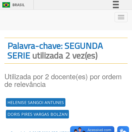
BRASIL
Simplifique!
Nave
Comunica BR
Participe
Acesso à informação
Palavra-chave: SEGUNDA
Legislação
SERIE
utilizada 2 vez(es)
Canais
Utilizada por 2 docente(es) por ordem
de relevância
HELENISE SANGOI ANTUNES
DORIS PIRES VARGAS BOLZAN