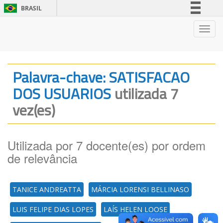
BRASIL
Simplifique!
Nave
Comunica BR
Participe
Acesso à informação
Palavra-chave: SATISFACAO
Legislação
DOS USUARIOS
utilizada 7
Canais
vez(es)
Utilizada por 7 docente(es) por ordem
de relevância
TANICE ANDREATTA
MÁRCIA LORENSI BELLINASO
LUIS FELIPE DIAS LOPES
LAÍS HELEN LOOSE