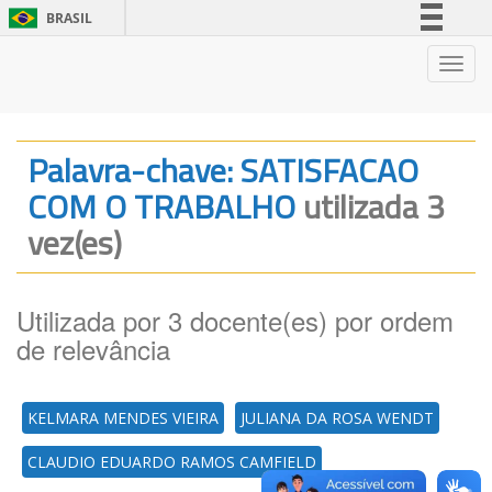
BRASIL
Simplifique!
Nave
Comunica BR
Participe
Acesso à informação
Palavra-chave: SATISFACAO
Legislação
COM O TRABALHO
utilizada 3
Canais
vez(es)
Utilizada por 3 docente(es) por ordem
de relevância
KELMARA MENDES VIEIRA
JULIANA DA ROSA WENDT
CLAUDIO EDUARDO RAMOS CAMFIELD