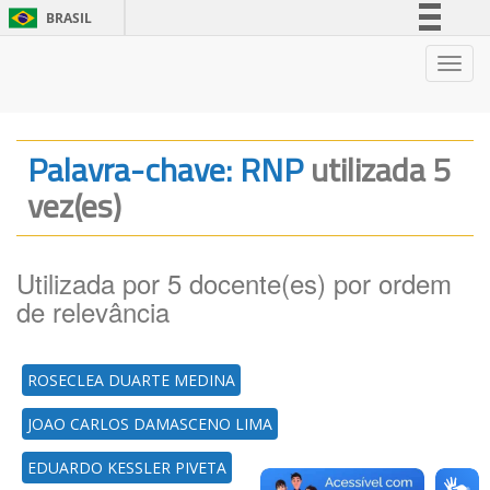
BRASIL
Simplifique!
Nave
Comunica BR
Participe
Acesso à informação
Palavra-chave: RNP
utilizada 5
Legislação
vez(es)
Canais
Utilizada por 5 docente(es) por ordem
de relevância
ROSECLEA DUARTE MEDINA
JOAO CARLOS DAMASCENO LIMA
EDUARDO KESSLER PIVETA