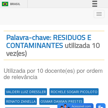
BRASIL
Simplifique!
Nave
Comunica BR
Participe
Acesso à informação
Palavra-chave: RESIDUOS E
Legislação
CONTAMINANTES
utilizada 10
Canais
vez(es)
Utilizada por 10 docente(es) por ordem
de relevância
VALDERI LUIZ DRESSLER
ROCHELE SOGARI PICOLOTO
RENATO ZANELLA
OSMAR DAMIAN PRESTES