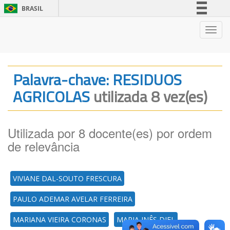
BRASIL
Simplifique!
Nave
Comunica BR
Participe
Acesso à informação
Palavra-chave: RESIDUOS
Legislação
AGRICOLAS
utilizada 8 vez(es)
Canais
Utilizada por 8 docente(es) por ordem
de relevância
VIVIANE DAL-SOUTO FRESCURA
PAULO ADEMAR AVELAR FERREIRA
MARIANA VIEIRA CORONAS
MARIA INÊS DIEL