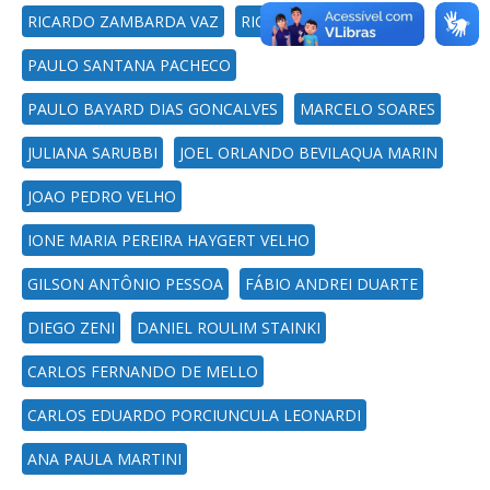
RICARDO ZAMBARDA VAZ
RICARDO POZZOBON
PAULO SANTANA PACHECO
PAULO BAYARD DIAS GONCALVES
MARCELO SOARES
JULIANA SARUBBI
JOEL ORLANDO BEVILAQUA MARIN
JOAO PEDRO VELHO
IONE MARIA PEREIRA HAYGERT VELHO
GILSON ANTÔNIO PESSOA
FÁBIO ANDREI DUARTE
DIEGO ZENI
DANIEL ROULIM STAINKI
CARLOS FERNANDO DE MELLO
CARLOS EDUARDO PORCIUNCULA LEONARDI
ANA PAULA MARTINI