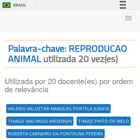
BRASIL
Simplifique!
Nave
Comunica BR
Participe
Acesso à informação
Palavra-chave: REPRODUCAO
Legislação
ANIMAL
utilizada 20 vez(es)
Canais
Utilizada por 20 docente(es) por ordem
de relevância
VALERIO VALDETAR MARQUES PORTELA JUNIOR
THIAGO MACHADO ARDENGHI
THAISE PINTO DE MELO
ROBERTA CARNEIRO DA FONTOURA PEREIRA