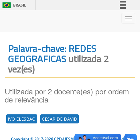
BRASIL
Simplifique!
Nave
Comunica BR
Participe
Acesso à informação
Palavra-chave: REDES
Legislação
GEOGRAFICAS
utilizada 2
Canais
vez(es)
Utilizada por 2 docente(es) por ordem
de relevância
IVO ELESBAO
CESAR DE DAVID
Copyright © 2017-2026 CPD-UFSM. Todos os direitos reservados.