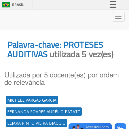
BRASIL
Simplifique!
Nave
Comunica BR
Participe
Acesso à informação
Palavra-chave: PROTESES
Legislação
AUDITIVAS
utilizada 5 vez(es)
Canais
Utilizada por 5 docente(es) por ordem
de relevância
MICHELE VARGAS GARCIA
FERNANDA SOARES AURÉLIO PATATT
ELIARA PINTO VIEIRA BIAGGIO