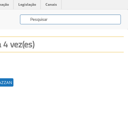
mação
Legislação
Canais
a 4 vez(es)
AZZAN