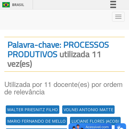
BRASIL
Simplifique!
Nave
Comunica BR
Participe
Acesso à informação
Palavra-chave: PROCESSOS
Legislação
PRODUTIVOS
utilizada 11
Canais
vez(es)
Utilizada por 11 docente(es) por ordem
de relevância
WALTER PRIESNITZ FILHO
VOLNEI ANTONIO MATTE
MARIO FERNANDO DE MELLO
LUCIANE FLORES JACOBI