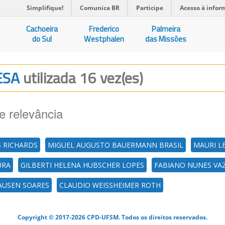
Simplifique!
Comunica BR
Participe
Acesso à infor
Cachoeira
Frederico
Palmeira
do Sul
Westphalen
das Missões
ESA
utilizada 16 vez(es)
e relevância
S RICHARDS
MIGUEL AUGUSTO BAUERMANN BRASIL
MAURI L
URA
GILBERTI HELENA HUBSCHER LOPES
FABIANO NUNES VA
AUSEN SOARES
CLAUDIO WEISSHEIMER ROTH
Copyright © 2017-2026 CPD-UFSM. Todos os direitos reservados.