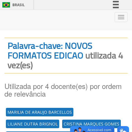
BRASIL
Simplifique!
Nave
Comunica BR
Participe
Acesso à informação
Palavra-chave: NOVOS
Legislação
FORMATOS EDICAO
utilizada 4
Canais
vez(es)
Utilizada por 4 docente(es) por ordem
de relevância
MARILIA DE ARAUJO BARCELLOS
LILIANE DUTRA BRIGNOL
CRISTINA MARQUES GOMES