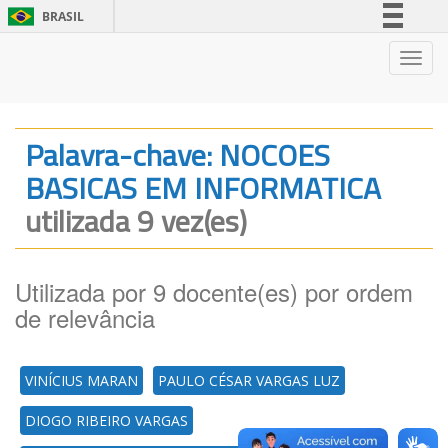
BRASIL
Simplifique!
Nave
Comunica BR
Participe
Acesso à informação
Palavra-chave: NOCOES
Legislação
BASICAS EM INFORMATICA
Canais
utilizada 9 vez(es)
Utilizada por 9 docente(es) por ordem
de relevância
VINÍCIUS MARAN
PAULO CÉSAR VARGAS LUZ
DIOGO RIBEIRO VARGAS