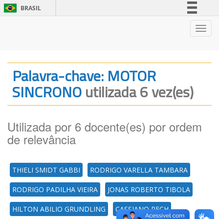
BRASIL
Simplifique!
Nave
Comunica BR
Participe
Acesso à informação
Palavra-chave: MOTOR
Legislação
SINCRONO
utilizada 6 vez(es)
Canais
Utilizada por 6 docente(es) por ordem
de relevância
THIELI SMIDT GABBI
RODRIGO VARELLA TAMBARA
RODRIGO PADILHA VIEIRA
JONAS ROBERTO TIBOLA
HILTON ABILIO GRUNDLING
CASSIANO RECH