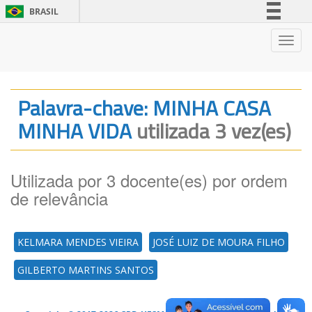
BRASIL
Simplifique!
Nave
Comunica BR
Participe
Acesso à informação
Palavra-chave: MINHA CASA
Legislação
MINHA VIDA
utilizada 3 vez(es)
Canais
Utilizada por 3 docente(es) por ordem
de relevância
KELMARA MENDES VIEIRA
JOSÉ LUIZ DE MOURA FILHO
GILBERTO MARTINS SANTOS