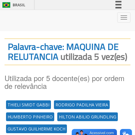
BRASIL
Simplifique!
Nave
Comunica BR
Participe
Acesso à informação
Palavra-chave: MAQUINA DE
Legislação
RELUTANCIA
utilizada 5 vez(es)
Canais
Utilizada por 5 docente(es) por ordem
de relevância
THIELI SMIDT GABBI
RODRIGO PADILHA VIEIRA
HUMBERTO PINHEIRO
HILTON ABILIO GRUNDLING
GUSTAVO GUILHERME KOCH