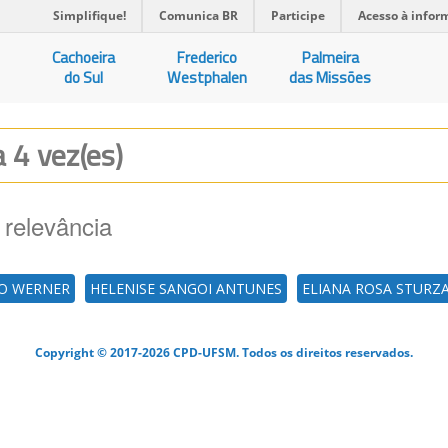
Simplifique!
Comunica BR
Participe
Acesso à infor
Cachoeira
Frederico
Palmeira
do Sul
Westphalen
das Missões
a 4 vez(es)
 relevância
TO WERNER
HELENISE SANGOI ANTUNES
ELIANA ROSA STURZ
Copyright © 2017-2026 CPD-UFSM. Todos os direitos reservados.