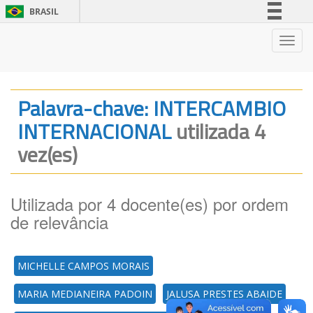
BRASIL
Simplifique!
Nave
Comunica BR
Participe
Acesso à informação
Palavra-chave: INTERCAMBIO
Legislação
INTERNACIONAL
utilizada 4
Canais
vez(es)
Utilizada por 4 docente(es) por ordem
de relevância
MICHELLE CAMPOS MORAIS
MARIA MEDIANEIRA PADOIN
JALUSA PRESTES ABAIDE