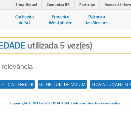
Simplifique!
Comunica BR
Participe
Acesso à infor
Cachoeira
Frederico
Palmeira
do Sul
Westphalen
das Missões
CIEDADE
utilizada 5 vez(es)
 relevância
LETICIA LENGLER
GILNEI LUIZ DE MOURA
FLAVIA LUCIANE SC
Copyright © 2017-2026 CPD-UFSM. Todos os direitos reservados.