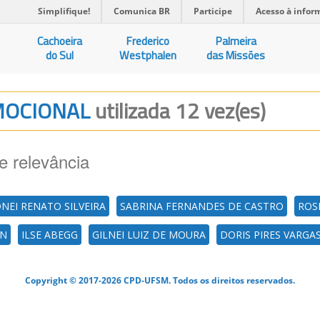
Simplifique!
Comunica BR
Participe
Acesso à infor
Cachoeira
Frederico
Palmeira
do Sul
Westphalen
das Missões
EMOCIONAL
utilizada 12 vez(es)
e relevância
DNEI RENATO SILVEIRA
SABRINA FERNANDES DE CASTRO
ROS
AN
ILSE ABEGG
GILNEI LUIZ DE MOURA
DORIS PIRES VARGA
Copyright © 2017-2026 CPD-UFSM. Todos os direitos reservados.