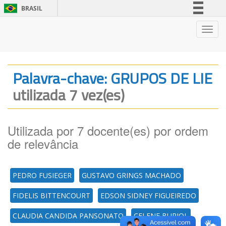
BRASIL
Simplifique!
Nave
Comunica BR
Participe
Acesso à informação
Palavra-chave: GRUPOS DE LIE
Legislação
utilizada 7 vez(es)
Canais
Utilizada por 7 docente(es) por ordem
de relevância
PEDRO FUSIEGER
GUSTAVO GRINGS MACHADO
FIDELIS BITTENCOURT
EDSON SIDNEY FIGUEIREDO
CLAUDIA CANDIDA PANSONATO
CELENE BURIOL