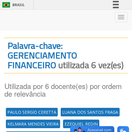
BRASIL
Simplifique!
Nave
Comunica BR
Participe
Acesso à informação
Palavra-chave:
Legislação
GERENCIAMENTO
Canais
FINANCEIRO
utilizada 6 vez(es)
Utilizada por 6 docente(es) por ordem
de relevância
PAULO SERGIO CERETTA
LUANA DOS SANTOS FRAGA
KELMARA MENDES VIEIRA
EZEQUIEL REDIN