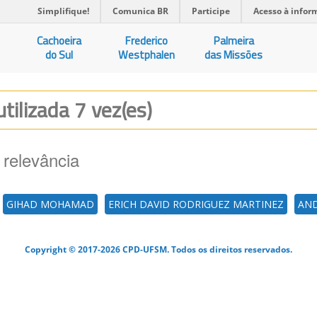
Simplifique!
Comunica BR
Participe
Acesso à infor
Cachoeira
Frederico
Palmeira
do Sul
Westphalen
das Missões
utilizada 7 vez(es)
 relevância
GIHAD MOHAMAD
ERICH DAVID RODRIGUEZ MARTINEZ
AND
Copyright © 2017-2026 CPD-UFSM. Todos os direitos reservados.