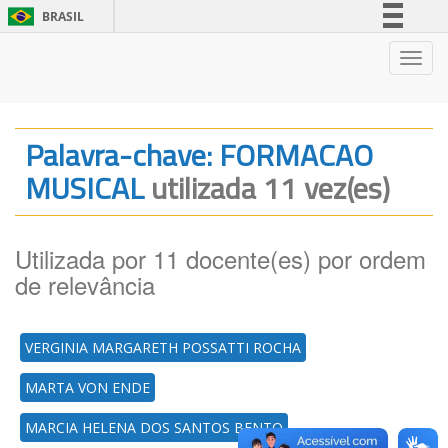
BRASIL
Simplifique!
Nave
Comunica BR
Participe
Acesso à informação
Palavra-chave: FORMACAO
Legislação
MUSICAL
utilizada 11 vez(es)
Canais
Utilizada por 11 docente(es) por ordem
de relevância
VERGINIA MARGARETH POSSATTI ROCHA
MARTA VON ENDE
MARCIA HELENA DOS SANTOS BENTO