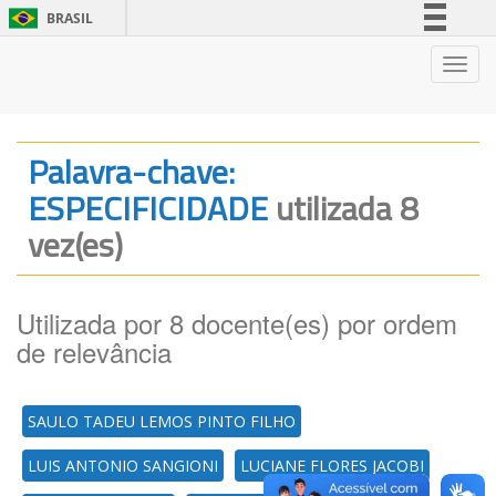
BRASIL
Simplifique!
Nave
Comunica BR
Participe
Acesso à informação
Palavra-chave:
Legislação
ESPECIFICIDADE
utilizada 8
Canais
vez(es)
Utilizada por 8 docente(es) por ordem
de relevância
SAULO TADEU LEMOS PINTO FILHO
LUIS ANTONIO SANGIONI
LUCIANE FLORES JACOBI