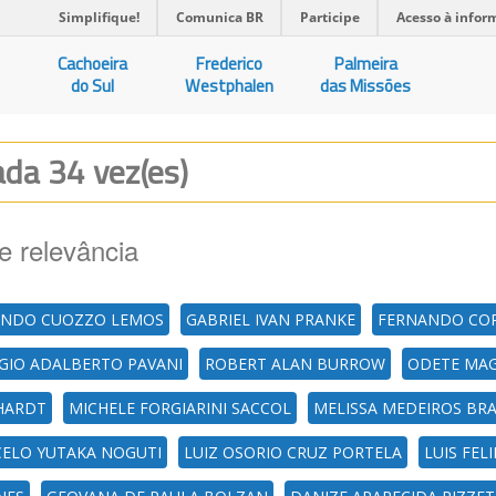
Simplifique!
Comunica BR
Participe
Acesso à infor
Cachoeira
Frederico
Palmeira
do Sul
Westphalen
das Missões
zada 34 vez(es)
e relevância
ANDO CUOZZO LEMOS
GABRIEL IVAN PRANKE
FERNANDO COP
GIO ADALBERTO PAVANI
ROBERT ALAN BURROW
ODETE MA
HARDT
MICHELE FORGIARINI SACCOL
MELISSA MEDEIROS BR
ELO YUTAKA NOGUTI
LUIZ OSORIO CRUZ PORTELA
LUIS FEL