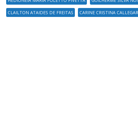
HEDIONEIA MARIA FOLETTO PIVETTA
GUILHERME SILVA NU
CLAILTON ATAIDES DE FREITAS
CARINE CRISTINA CALLEGA