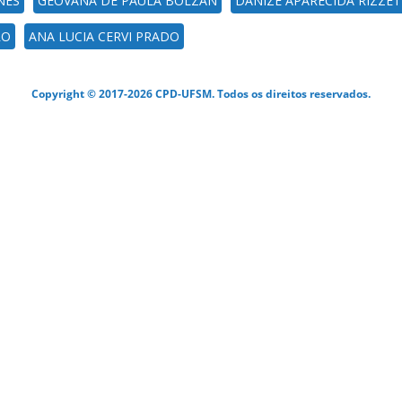
NES
GEOVANA DE PAULA BOLZAN
DANIZE APARECIDA RIZZET
RO
ANA LUCIA CERVI PRADO
Copyright © 2017-2026 CPD-UFSM. Todos os direitos reservados.