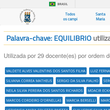
BRASIL
Todos
Santa
os campi
Maria
Palavra-chave: EQUILIBRIO
utili
Utilizada por 29 docente(es) por ordem d
VALDETE ALVES VALENTINS DOS SANTOS FILHA
LUIZ FERN
SILVANA CORREA MATHEUS
SERGIO DA SILVA FIALHO
SER
NEILA SILVIA PEREIRA DOS SANTOS RICHARDS
MOACIR ECK
MARCOS CORDEIRO D'ORNELLAS
MARCIA BERSELLI
MARC