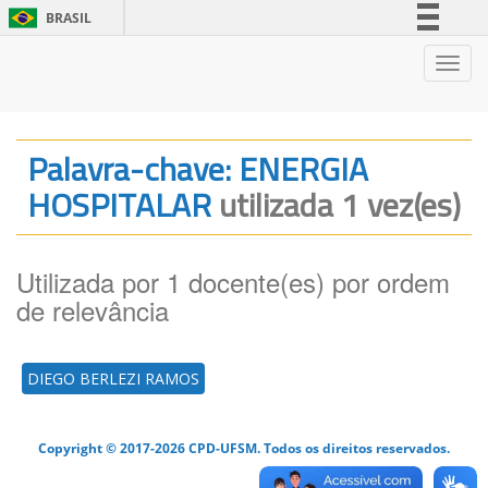
BRASIL
Simplifique!
Nave
Comunica BR
Participe
Acesso à informação
Palavra-chave: ENERGIA
Legislação
HOSPITALAR
utilizada 1 vez(es)
Canais
Utilizada por 1 docente(es) por ordem
de relevância
DIEGO BERLEZI RAMOS
Copyright © 2017-2026 CPD-UFSM. Todos os direitos reservados.