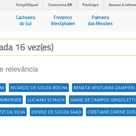
Simplifique!
Comunica BR
Participe
Acesso à infor
Cachoeira
Frederico
Palmeira
do Sul
Westphalen
das Missões
zada 16 vez(es)
e relevância
MA
RICARDO DE SOUZA ROCHA
RENATA VENTURINI ZAMPIERI
LIMBERGER
LUCIANO SCHUCH
GIANE DE CAMPOS GRIGOLETTI
ZI DA SILVA
DENISE DE SOUZA SAAD
CRISTIANE CARINE DO