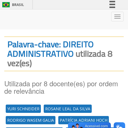
BRASIL
Simplifique!
Nave
Comunica BR
Participe
Acesso à informação
Palavra-chave: DIREITO
Legislação
ADMINISTRATIVO
utilizada 8
Canais
vez(es)
Utilizada por 8 docente(es) por ordem
de relevância
YURI SCHNEIDER
ROSANE LEAL DA SILVA
RODRIGO WASEM GALIA
PATRÍCIA ADRIANI HOCH