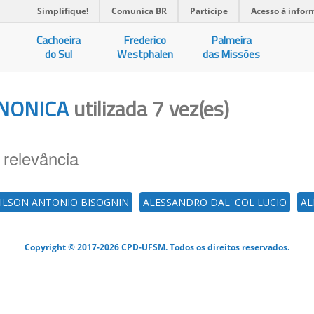
Simplifique!
Comunica BR
Participe
Acesso à infor
Cachoeira
Frederico
Palmeira
do Sul
Westphalen
das Missões
ANONICA
utilizada 7 vez(es)
 relevância
ILSON ANTONIO BISOGNIN
ALESSANDRO DAL' COL LUCIO
AL
Copyright © 2017-2026 CPD-UFSM. Todos os direitos reservados.