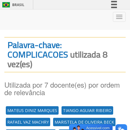
BRASIL
Simplifique!
Nave
Comunica BR
Participe
Acesso à informação
Palavra-chave:
Legislação
COMPLICACOES
utilizada 8
Canais
vez(es)
Utilizada por 7 docente(es) por ordem
de relevância
MATEUS DINIZ MARQUES
TIANGO AGUIAR RIBEIRO
RAFAEL VAZ MACHRY
MARISTELA DE OLIVEIRA BECK