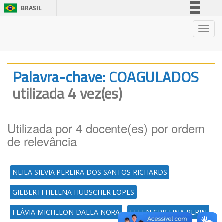
BRASIL
Simplifique!
Nave
Comunica BR
Participe
Acesso à informação
Palavra-chave: COAGULADOS
Legislação
utilizada 4 vez(es)
Canais
Utilizada por 4 docente(es) por ordem
de relevância
NEILA SILVIA PEREIRA DOS SANTOS RICHARDS
GILBERTI HELENA HUBSCHER LOPES
FLÁVIA MICHELON DALLA NORA
ELLEN CRISTINA PERIN