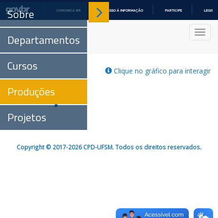
Sobre
COMUNICA BR
ACESSO À INFORMAÇÃO
PARTICIPE
LEGISL
IR
PARA
Nave
O
Departamentos
CONTEÚDO
Cursos
Clique no gráfico para interagir
Produções
Produções
Projetos
Copyright © 2017-2026 CPD-UFSM. Todos os direitos reservados.