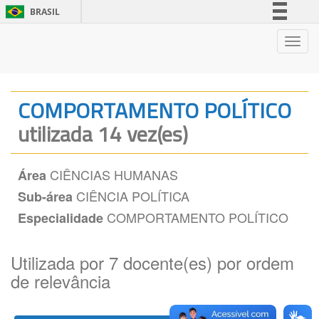
BRASIL
Simplifique!
Nave
Comunica BR
Participe
Acesso à informação
COMPORTAMENTO POLÍTICO
Legislação
utilizada 14 vez(es)
Canais
CIÊNCIAS HUMANAS
Área
CIÊNCIA POLÍTICA
Sub-área
COMPORTAMENTO POLÍTICO
Especialidade
Utilizada por 7 docente(es) por ordem
de relevância