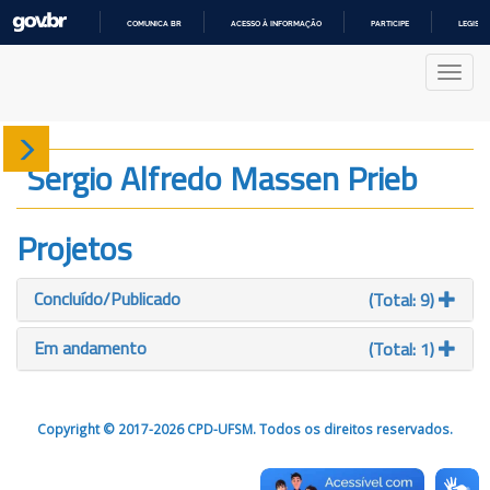
COMUNICA BR
ACESSO À INFORMAÇÃO
PARTICIPE
LEGISL
IR
PARA
Nave
O
CONTEÚDO
Sobre
Sergio Alfredo Massen Prieb
Produção
Projetos
Projetos
Concluído/Publicado
(Total: 9)
Gráficos
Em andamento
(Total: 1)
Copyright © 2017-2026 CPD-UFSM. Todos os direitos reservados.