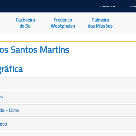
COMUNICA BR
ACESS
IR
PARA
Cachoeira
Frederico
Palmeira
O
CONTEÚDO
do Sul
Westphalen
das Missões
Dos Santos Martins
ráfica
os
a - Livro
leto