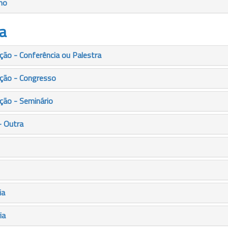
mo
a
ão - Conferência ou Palestra
ção - Congresso
ção - Seminário
- Outra
ia
ia