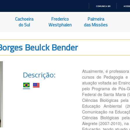
COMUNICA BR
ACESS
IR
PARA
Cachoeira
Frederico
Palmeira
O
CONTEÚDO
do Sul
Westphalen
das Missões
 Borges Beulck Bender
Atualmente, é professora
Descrição:
cursos de Pedagogia e 
atuação voltada ao Ensino
pelo Programa de Pós-G
Federal de Santa Maria 
Ciências Biológicas pel
Educação Ambiental (2
Comunicação na Educaçã
Ciências Biológicas p
Alegrete (2007-2010), na
Educação, tendo atuado 