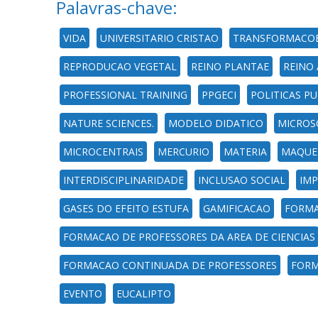
Palavras-chave:
VIDA
UNIVERSITARIO CRISTAO
TRANSFORMACOE
REPRODUCAO VEGETAL
REINO PLANTAE
REINO
PROFESSIONAL TRAINING
PPGECI
POLITICAS P
NATURE SCIENCES.
MODELO DIDATICO
MICROS
MICROCENTRAIS
MERCURIO
MATERIA
MAQUET
INTERDISCIPLINARIDADE
INCLUSAO SOCIAL
IMP
GASES DO EFEITO ESTUFA
GAMIFICACAO
FORMA
FORMACAO DE PROFESSORES DA AREA DE CIENCIAS
FORMACAO CONTINUADA DE PROFESSORES
FORM
EVENTO
EUCALIPTO