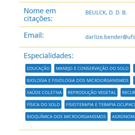
Nome em
BEULCK, D. D. B.
citações:
Email:
darlize.bender@uf
Especialidades:
EDUCAÇÃO
MANEJO E CONSERVAÇÃO DO SOLO
BIOLOGIA E FISIOLOGIA DOS MICROORGANISMOS
SAÚDE COLETIVA
REPRODUÇÃO VEGETAL
RECUR
FÍSICA DO SOLO
FISIOTERAPIA E TERAPIA OCUPAC
BIOQUÍMICA DOS MICROORGANISMOS
AGRONOM