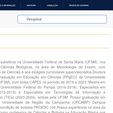
O À INFORMAÇÃO
PARTICIPE
LEGISLAÇÃO
ÓRGÃOS DO GOVERNO
 substituta na Universidade Federal de Santa Maria (UFSM), nos
Ciências Biológicas, na área de Metodologia do Ensino, com
 de Ciências e aos estágios curriculares supervisionados.Doutora
raduação em Educação em Ciências (PPgECi) da Universidade
(UFSM), com bolsa CAPES no período de 2019 a 2023. Mestre em
a Universidade Federal do Pampa (2016-2018). Especialista em
013-2015) e Especialista em Tecnologias da Informação e
o (TICs) (2023-2024), ambas pela UFSM. Possui graduação em
ela Universidade da Região da Campanha (URCAMP) Campus
 condição de bolsista PROESC 100.Possui experiência na área da
como professora de Ciências e Biologia na Educação Básica nos