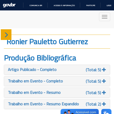
COMUNICA BR
ACESSO À INFORMAÇÃO
PARTICIPE
LEGISL
IR
PARA
Nave
O
CONTEÚDO
Sobre
Ronier Pauletto Gutierrez
Produção
Produção Bibliográfica
Projetos
Artigo Publicado - Completo
(Total: 5)
Gráficos
Trabalho em Evento - Completo
(Total: 5)
Trabalho em Evento - Resumo
(Total: 5)
Trabalho em Evento - Resumo Expandido
(Total: 2)