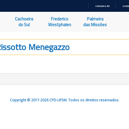
COMUNICA BR
ACESS
IR
PARA
Cachoeira
Frederico
Palmeira
O
CONTEÚDO
do Sul
Westphalen
das Missões
Rissotto Menegazzo
Copyright © 2017-2026 CPD-UFSM. Todos os direitos reservados.