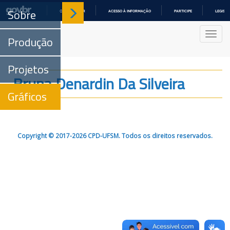
Sobre
COMUNICA BR
ACESSO À INFORMAÇÃO
PARTICIPE
LEGISL
IR
PARA
Nave
O
Produção
CONTEÚDO
Projetos
Bruna Denardin Da Silveira
Gráficos
Copyright © 2017-2026 CPD-UFSM. Todos os direitos reservados.