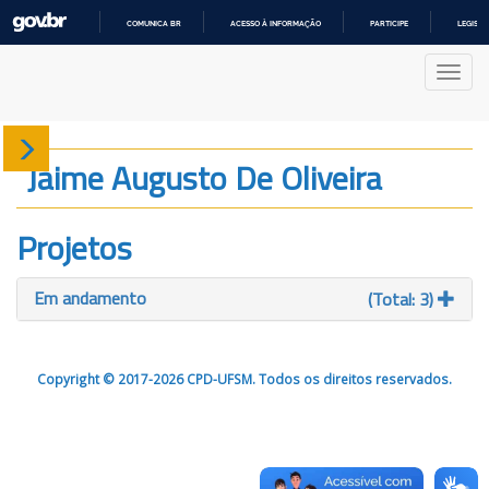
COMUNICA BR
ACESSO À INFORMAÇÃO
PARTICIPE
LEGISL
IR
PARA
Nave
O
CONTEÚDO
Sobre
Jaime Augusto De Oliveira
Produção
Projetos
Projetos
Em andamento
(Total: 3)
Gráficos
Copyright © 2017-2026 CPD-UFSM. Todos os direitos reservados.