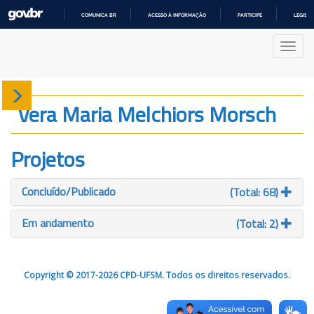
COMUNICA BR
ACESSO À INFORMAÇÃO
PARTICIPE
LEGISL
IR
PARA
Nave
O
CONTEÚDO
Sobre
Vera Maria Melchiors Morsch
Produção
Projetos
Projetos
Concluído/Publicado
(Total: 68)
Gráficos
Em andamento
(Total: 2)
Copyright © 2017-2026 CPD-UFSM. Todos os direitos reservados.