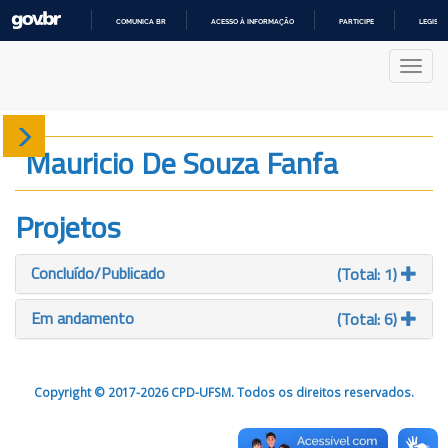
COMUNICA BR
ACESSO À INFORMAÇÃO
PARTICIPE
LEGISL
IR
PARA
Nave
O
CONTEÚDO
Sobre
Mauricio De Souza Fanfa
Produção
Projetos
Projetos
Concluído/Publicado
(Total: 1)
Gráficos
Em andamento
(Total: 6)
Copyright © 2017-2026 CPD-UFSM. Todos os direitos reservados.