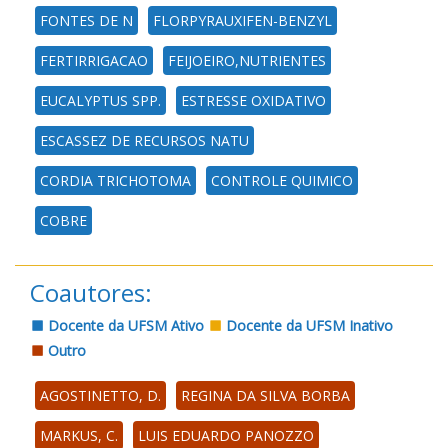
FONTES DE N
FLORPYRAUXIFEN-BENZYL
FERTIRRIGACAO
FEIJOEIRO,NUTRIENTES
EUCALYPTUS SPP.
ESTRESSE OXIDATIVO
ESCASSEZ DE RECURSOS NATU
CORDIA TRICHOTOMA
CONTROLE QUIMICO
COBRE
Coautores:
Docente da UFSM Ativo
Docente da UFSM Inativo
Outro
AGOSTINETTO, D.
REGINA DA SILVA BORBA
MARKUS, C.
LUIS EDUARDO PANOZZO