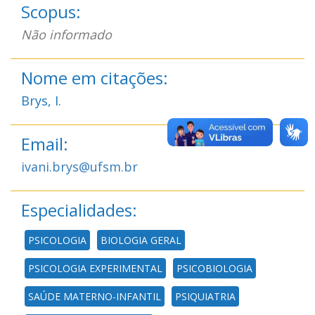
Scopus:
Não informado
Nome em citações:
Brys, I.
Email:
ivani.brys@ufsm.br
Especialidades:
PSICOLOGIA
BIOLOGIA GERAL
PSICOLOGIA EXPERIMENTAL
PSICOBIOLOGIA
SAÚDE MATERNO-INFANTIL
PSIQUIATRIA