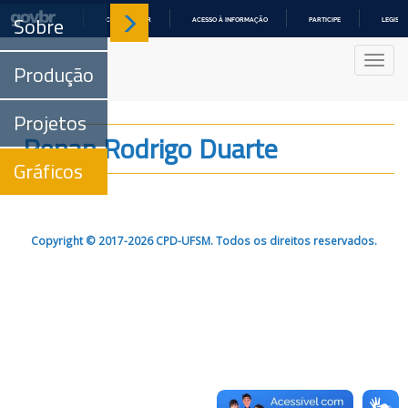
Sobre
COMUNICA BR
ACESSO À INFORMAÇÃO
PARTICIPE
LEGISL
IR
PARA
Nave
O
Produção
CONTEÚDO
Projetos
Renan Rodrigo Duarte
Gráficos
Copyright © 2017-2026 CPD-UFSM. Todos os direitos reservados.